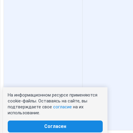
На информационном ресурсе применяются
Статистика портрета:
cookie-файлы. Оставаясь на сайте, вы
подтверждаете свое
согласие
на их
сейчас просматривают портрет - 0
использование.
зарегистрированные пользователи
посетившие портрет за 7 дней - 0
Согласен