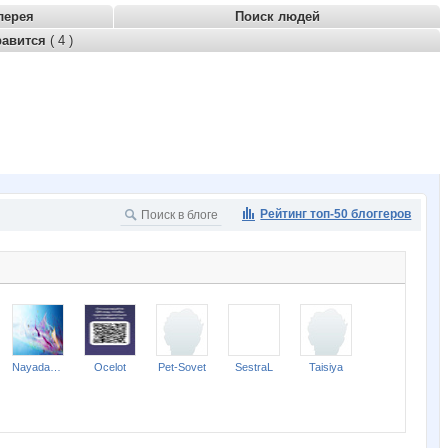
лерея
Поиск людей
равится
( 4 )
Рейтинг топ-50 блоггеров
Nayada3881
Ocelot
Pet-Sovet
SestraL
Taisiya