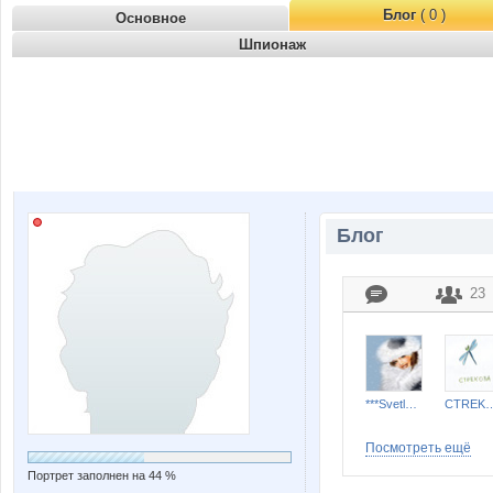
Блог
( 0 )
Основное
Шпионаж
Блог
23
***Svetlana***
CTREKO
Посмотреть ещё
Портрет заполнен на 44 %