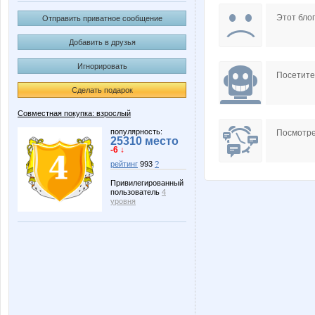
blandina
chee
Этот блог
Отправить приватное сообщение
Добавить в друзья
Игнорировать
ЛенаСветлая
Окса
Посетит
Сделать подарок
Совместная покупка: взрослый
популярность:
Посмотре
25310 место
-6 ↓
рейтинг
993
?
Привилегированный
пользователь
4
уровня