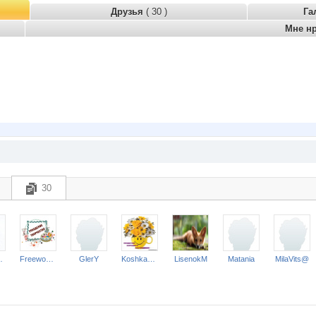
Друзья
( 30 )
Га
Мне н
30
ZZZA
Freewoman
GlerY
Koshkakrol
LisenokM
Matania
MilaVits@