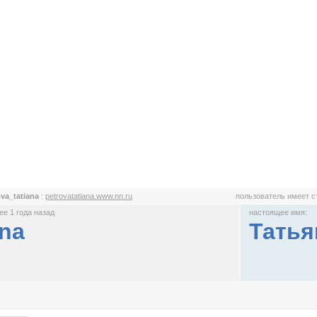
ova_tatiana
:
petrovatatiana.www.nn.ru
пользователь имеет 
е 1 года назад
настоящее имя:
ana
Татья