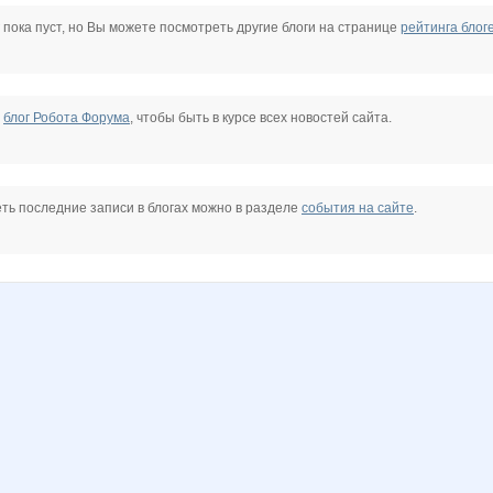
se-girl
docpantera
lena-andronova
marmyrr
nana-
oliskaAvto
s.natalya777
 пока пуст, но Вы можете посмотреть другие блоги на странице
рейтинга блог
нушка
Текстильная лавочка
Жужжжа
е
блог Робота Форума
, чтобы быть в курсе всех новостей сайта.
ть последние записи в блогах можно в разделе
события на сайте
.