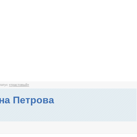
статус
«трастовый»
на Петрова